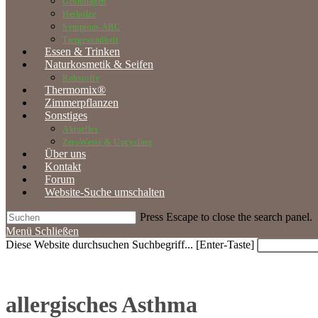
Grundlagen
Heilpilze
Symptom-ABC
Tiergesundheit
Essen & Trinken
Naturkosmetik & Seifen
Rohstoffe
Thermomix®
Zimmerpflanzen
Sonstiges
Aktuelles
ZeroWaste & Upcycling
Über uns
Kontakt
Forum
Website-Suche umschalten
Press Escape to close the search panel.
Menü
Schließen
Diese Website durchsuchen
Suchbegriff... [Enter-Taste]
allergisches Asthma