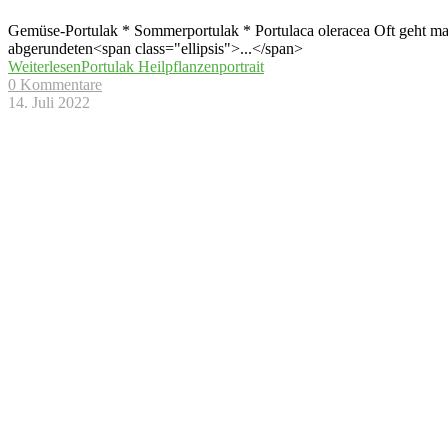
Gemüse-Portulak * Sommerportulak * Portulaca oleracea Oft geht man e
abgerundeten<span class="ellipsis">...</span>
Weiterlesen
Portulak Heilpflanzenportrait
0 Kommentare
14. Juli 2022