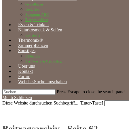
Grundlagen
Heilpilze
Symptom-ABC
Tiergesundheit
Essen & Trinken
Naturkosmetik & Seifen
Rohstoffe
Thermomix®
Zimmerpflanzen
Sonstiges
Aktuelles
ZeroWaste & Upcycling
Über uns
Kontakt
Forum
Website-Suche umschalten
Press Escape to close the search panel.
Menü
Schließen
Diese Website durchsuchen
Suchbegriff... [Enter-Taste]
Beitragsarchiv - Seite 62